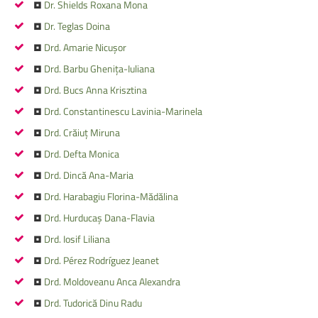
•
Dr. Shields Roxana Mona
•
Dr. Teglas Doina
•
Drd. Amarie Nicușor
•
Drd. Barbu Ghenița-Iuliana
•
Drd. Bucs Anna Krisztina
•
Drd. Constantinescu Lavinia-Marinela
•
Drd. Crăiuț Miruna
•
Drd. Defta Monica
•
Drd. Dincă Ana-Maria
•
Drd. Harabagiu Florina-Mădălina
•
Drd. Hurducaș Dana-Flavia
•
Drd. Iosif Liliana
•
Drd. Pérez Rodríguez Jeanet
•
Drd. Moldoveanu Anca Alexandra
•
Drd. Tudorică Dinu Radu