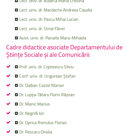
•
Lect. univ. dr. Bularca Maria Cristina
•
Lect. univ. dr. Mardache Andreea Claudia
•
Lect. univ. dr. Pascu Mihai Lucian
•
Lect. univ. dr. Stroe Fănel
•
Asist. univ. dr. Panaite Mara-Mihaela
Cadre
didactice
asociate
Departamentului de
Științe
Sociale
și
ale
Comunicării:
•
Prof. univ. dr. Coposescu Silviu
•
Conf. univ. dr. Ungurean Ștefan
•
Dr. Dalban Costel Marian
•
Dr. Lupșa-Tătaru Florin Răzvan
•
Dr. Manic Marius
•
Dr. Negrilă Ion
•
Dr. Oprica Romulus Florian
•
Dr. Pescaru Onelia