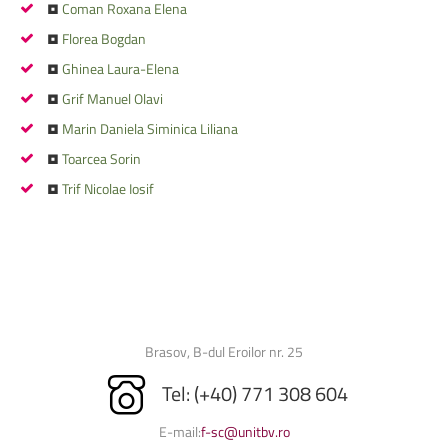
•
Coman Roxana Elena
•
Florea Bogdan
•
Ghinea Laura-Elena
•
Grif Manuel Olavi
•
Marin Daniela Siminica Liliana
•
Toarcea Sorin
•
Trif Nicolae Iosif
Brasov, B-dul Eroilor nr. 25
Tel: (+40) 771 308 604
E-mail:
f-sc@unitbv.ro