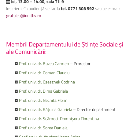
Joi, 13.00 – 14.00, sala T II 9
Inscrierile în audiență se fac la
tel. 0771 308 592
sau pe e-mail:
gratulea@unitbv.ro
Membrii
Departamentului
de
Științe
Sociale
și
ale
Comunicării:
•
Prof. univ. dr. Buzea Carmen
– Prorector
•
Prof. univ. dr. Coman Claudiu
•
Prof. univ. dr. Csesznek Codrina
•
Prof. univ. dr. Dima Gabriela
•
Prof. univ. dr. Nechita Florin
•
Prof. univ. dr. Rățulea Gabriela
– Director departament
•
Prof. univ. dr. Scârneci-Domnișoru Florentina
•
Prof. univ. dr. Sorea Daniela
•
Conf. univ. dr. Atudorei Ioana Anisa