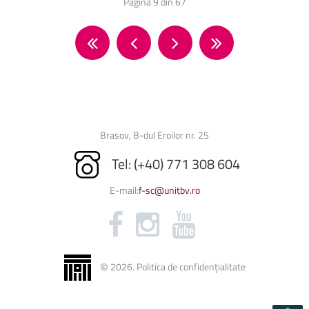
Pagina 9 din 67
Brasov, B-dul Eroilor nr. 25
Tel: (+40) 771 308 604
E-mail:
f-sc@unitbv.ro
©
2026
.
Politica de confidențialitate