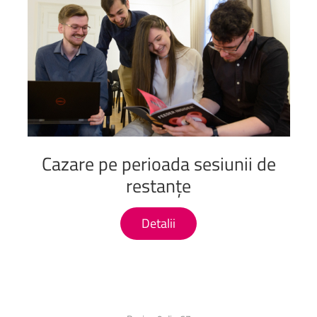
Cazare
pe
perioada
sesiunii
de
restanțe
Detalii