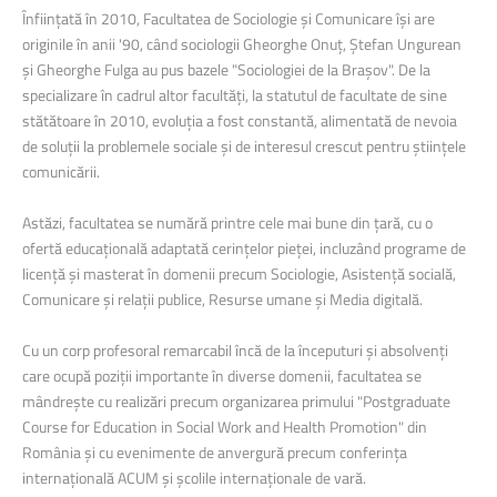
Înființată în 2010, Facultatea de Sociologie și Comunicare își are
originile în anii '90, când sociologii Gheorghe Onuț, Ștefan Ungurean
și Gheorghe Fulga au pus bazele "Sociologiei de la Brașov". De la
specializare în cadrul altor facultăți, la statutul de facultate de sine
stătătoare în 2010, evoluția a fost constantă, alimentată de nevoia
de soluții la problemele sociale și de interesul crescut pentru științele
comunicării.
Astăzi, facultatea se numără printre cele mai bune din țară, cu o
ofertă educațională adaptată cerințelor pieței, incluzând programe de
licență și masterat în domenii precum Sociologie, Asistență socială,
Comunicare și relații publice, Resurse umane și Media digitală.
Cu un corp profesoral remarcabil încă de la începuturi și absolvenți
care ocupă poziții importante în diverse domenii, facultatea se
mândrește cu realizări precum organizarea primului "Postgraduate
Course for Education in Social Work and Health Promotion" din
România și cu evenimente de anvergură precum conferința
internațională ACUM și școlile internaționale de vară.