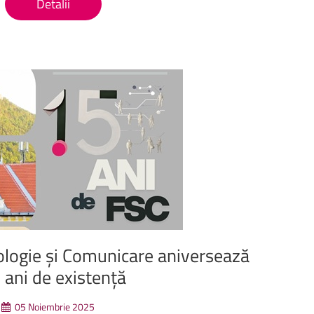
Detalii
ologie
și
Comunicare
aniversează
5
ani
de
existență
05 Noiembrie 2025