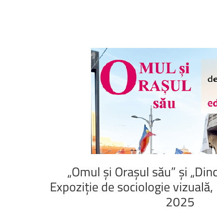
„Omul
și
Orașul
său”
și
„Din
Expoziție
de
sociologie
vizuală,
2025