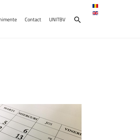
enimente
Contact
UNITBV
nimente
Lansarea
proiectului
european
FUTURENTITY
-
Universitatea
Transilvania
din
Brașov,
coordonator
al
consorțiului
Proiectul
Erasmus+
ReligiTour
s-a
încheiat
cu
succes!
Resursele
și
platforma
sunt
acum
disponibile
online
Resursele
educaționale
ale