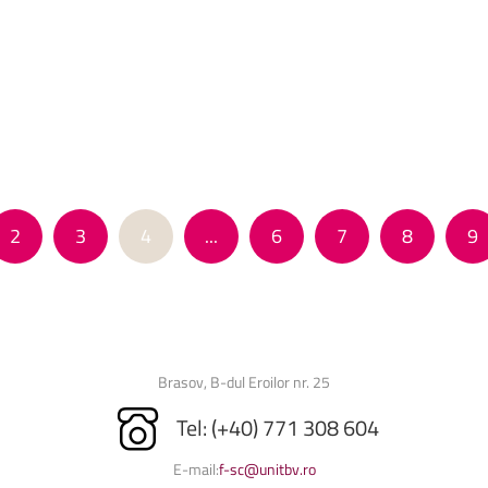
2
3
4
...
6
7
8
9
Brasov, B-dul Eroilor nr. 25
Tel: (+40) 771 308 604
E-mail:
f-sc@unitbv.ro