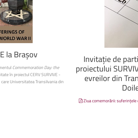
Anunțuri
Biblioteca Universității
finalul
proiectulu
VE
la
Brașov
Invitație
de
part
proiectului
SURVI
imentul
Commemoration Day: the
ivitate în proiectul CERV SURVIVE -
evreilor
din
Tran
în care Universitatea Transilvania din
Doil
Ziua comemorării: suferințele e