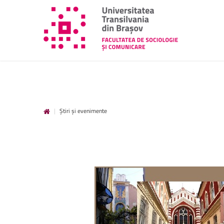
|
Știri și evenimente
unitbv.ro
Accesează pagina dedicată st
www.unitbv.ro. Vei găsi inform
privind mobilitățile, practic
administrative și evenimen
desfășoară în universitate.
www.unitbv.ro