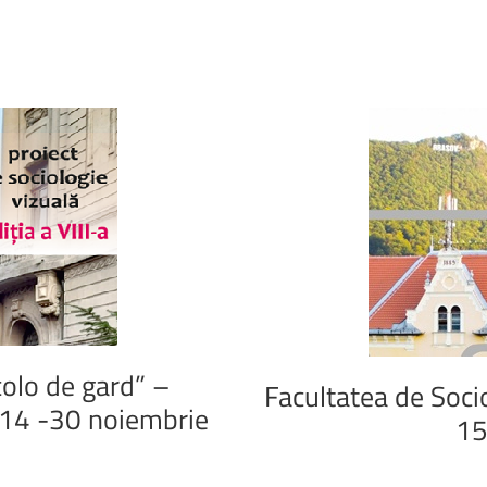
colo
de
gard”
–
Facultatea
de
Soci
14
-30
noiembrie
1