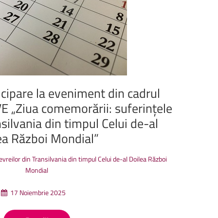
proiectului
InThrace,
coordonat
de
UNITBV,
sunt
acum
disponibile
online,
la
i
icipare
la
eveniment
din
cadrul
VE
„Ziua
comemorării:
suferințele
silvania
din
timpul
Celui
de-al
ea
Război
Mondial”
vreilor din Transilvania din timpul Celui de-al Doilea Război
Mondial
17 Noiembrie 2025