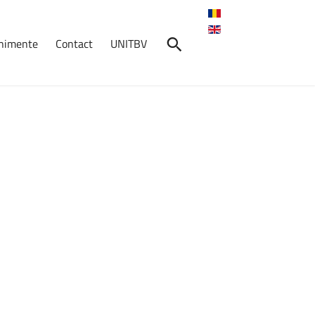
enimente
Contact
UNITBV
nimente
Lansarea
proiectului
european
FUTURENTITY
-
Universitatea
Transilvania
din
Brașov,
coordonator
al
consorțiului
Proiectul
Erasmus+
ReligiTour
s-a
încheiat
cu
succes!
Resursele
și
platforma
sunt
acum
disponibile
online
Resursele
educaționale
ale