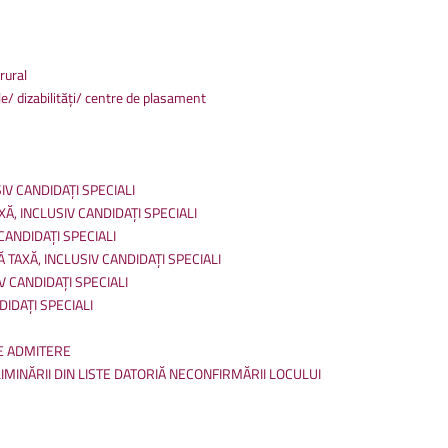
Anunțuri
Biblioteca Universității
finalul
proiectulu
rural
e/ dizabilități/ centre de plasament
IV CANDIDAȚI SPECIALI
XĂ, INCLUSIV CANDIDAȚI SPECIALI
CANDIDAȚI SPECIALI
 TAXĂ, INCLUSIV CANDIDAȚI SPECIALI
V CANDIDAȚI SPECIALI
DIDAȚI SPECIALI
DE ADMITERE
IMINĂRII DIN LISTE DATORIĂ NECONFIRMĂRII LOCULUI