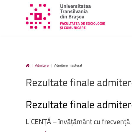
|
Admitere
|
Admitere masterat
unitbv.ro
Rezultate
finale
admiter
Accesează pagina dedicată st
www.unitbv.ro. Vei găsi inform
privind mobilitățile, practic
Rezultate finale admite
administrative și evenimen
desfășoară în universitate.
LICENȚĂ – învățământ cu frecvență
www.unitbv.ro