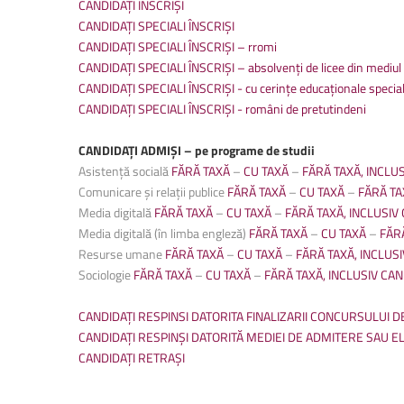
CANDIDAȚI ÎNSCRIȘI
CANDIDAȚI SPECIALI ÎNSCRIȘI
CANDIDAȚI SPECIALI ÎNSCRIȘI – rromi
CANDIDAȚI SPECIALI ÎNSCRIȘI – absolvenți de licee din mediul 
CANDIDAȚI SPECIALI ÎNSCRIȘI - cu cerințe educaționale special
CANDIDAȚI SPECIALI ÎNSCRIȘI - români de pretutindeni
CANDIDAȚI ADMIȘI – pe programe de studii
Asistență socială
FĂRĂ TAXĂ
–
CU TAXĂ
–
FĂRĂ TAXĂ, INCLUS
Comunicare și relații publice
FĂRĂ TAXĂ
–
CU TAXĂ
–
FĂRĂ TA
Media digitală
FĂRĂ TAXĂ
–
CU TAXĂ
–
FĂRĂ TAXĂ, INCLUSIV 
Media digitală (în limba engleză)
FĂRĂ TAXĂ
–
CU TAXĂ
–
FĂRĂ
Resurse umane
FĂRĂ TAXĂ
–
CU TAXĂ
–
FĂRĂ TAXĂ, INCLUSI
Sociologie
FĂRĂ TAXĂ
–
CU TAXĂ
–
FĂRĂ TAXĂ, INCLUSIV CAN
CANDIDAȚI RESPINSI DATORITA FINALIZARII CONCURSULUI 
CANDIDAȚI RESPINȘI DATORITĂ MEDIEI DE ADMITERE SAU EL
CANDIDAȚI RETRAȘI