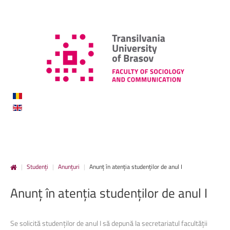
|
Studenți
|
Anunțuri
|
Anunț în atenția studenților de anul I
Anunț
în
atenția
studenților
de
anul
I
Se solicită studenților de anul I să depună la secretariatul facultății