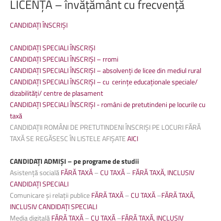
LICENȚĂ
–
învățământ
cu
frecvență
CANDIDAȚI ÎNSCRIȘI
CANDIDAȚI SPECIALI ÎNSCRIȘI
CANDIDAȚI SPECIALI ÎNSCRIȘI – rromi
CANDIDAȚI SPECIALI ÎNSCRIȘI – absolvenți de licee din mediul rural
CANDIDAȚI
SPECIALI ÎNSCRIȘI
–
cu
cerințe educaționale speciale/
dizabilități/ centre de plasament
CANDIDAȚI SPECIALI ÎNSCRIȘI - români de pretutindeni pe locurile cu
taxă
CANDIDAȚII ROMÂNI DE PRETUTINDENI ÎNSCRIȘI PE LOCURI FĂRĂ
TAXĂ SE REGĂSESC ÎN LISTELE AFIȘATE
AICI
CANDIDAȚI ADMIȘI – pe programe de studii
Asistență socială
FĂRĂ TAXĂ
–
CU TAXĂ
–
FĂRĂ TAXĂ, INCLUSIV
CANDIDAȚI SPECIALI
Comunicare și relații publice
FĂRĂ TAXĂ
–
CU TAXĂ
–
FĂRĂ TAXĂ,
INCLUSIV CANDIDAȚI SPECIALI
Media digitală
FĂRĂ TAXĂ
–
CU TAXĂ
–
FĂRĂ TAXĂ, INCLUSIV