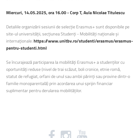
Miercuri, 14.05.2025, ora 16.00 - Corp T, Aula Nicolae Titulescu
Detaliile organizării sesiunii de selecție Erasmus+ sunt disponibile pe
site-ul universității, secțiunea Studenți - Mobilități naționale și
internaționale:
https://www.unitbv.ro/studenti/erasmus/erasmus-
pentru-studenti.html
Se încurajează participarea la mobilități Erasmus+ a studenților cu
oportunități reduse (nivel de trai scăzut, boli cronice, etnie romă,
statut de refugiat, orfani de unul sau ambii părinți sau provine dintr-o
familie monoparentală) prin acordarea unui sprijin financiar
suplimentar pentru derularea mobilităților.