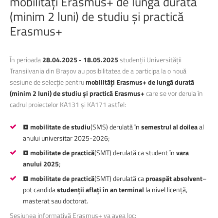
mobilități
Erasmus+
de
lungă
durată
(minim
2
luni)
de
studiu
și
practică
Erasmus+
În perioada
28.04.2025 - 18.05.2025
studenții Universității
Transilvania din Brașov au posibilitatea de a participa la o nouă
sesiune de selecție pentru
mobilități Erasmus+ de lungă durată
(minim 2 luni) de studiu și practică Erasmus+
care se vor derula în
cadrul proiectelor KA131 și KA171 astfel:
•
mobilitate de studiu
(SMS) derulată în
semestrul al doilea
al
anului universitar 2025-2026;
•
mobilitate de practică
(SMT) derulată ca student în
vara
anului 2025
;
•
mobilitate de practică
(SMT) derulată ca
proaspăt absolvent
–
pot candida
studenții aflați în an terminal
la nivel licență,
masterat sau doctorat.
Sesiunea informativă Erasmus+ va avea loc: